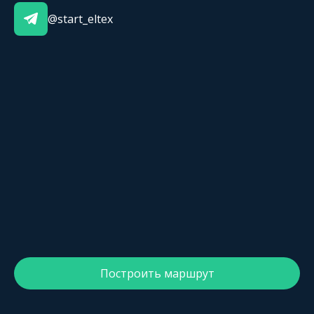
@start_eltex
Построить маршрут